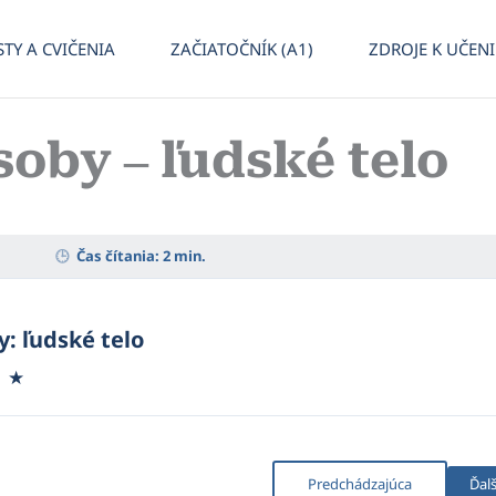
STY A CVIČENIA
ZAČIATOČNÍK (A1)
ZDROJE K UČEN
soby – ľudské telo
Čas čítania:
2
min.
y: ľudské telo
1
★
Predchádzajúca
Ďalš