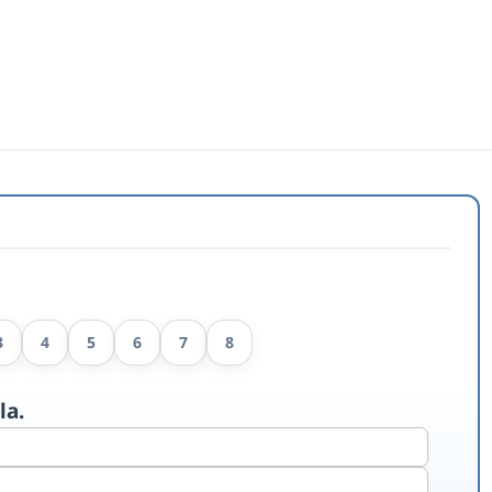
3
4
5
6
7
8
la.