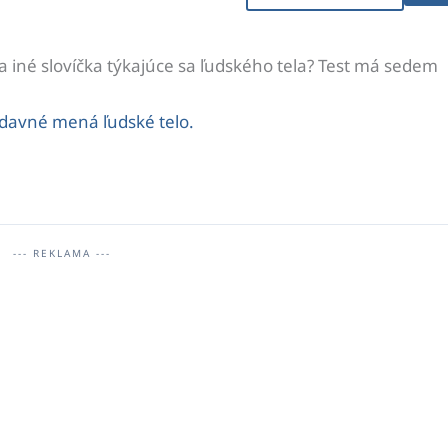
a iné slovíčka týkajúce sa ľudského tela? Test má sedem
ídavné mená ľudské telo.
--- REKLAMA ---