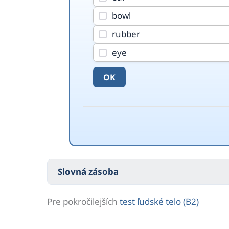
bowl
rubber
eye
OK
Slovná zásoba
Pre pokročilejších
test ľudské telo (B2)