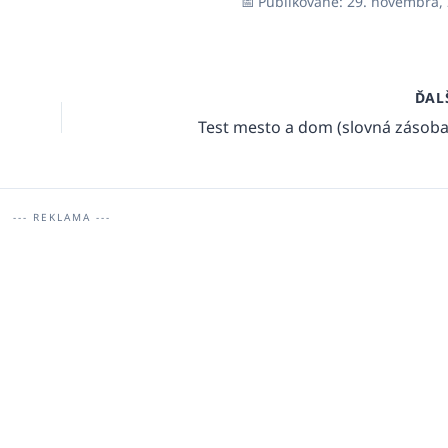
Publikované: 29. novembra,
ĎAL
Test mesto a dom (slovná zásoba
--- REKLAMA ---