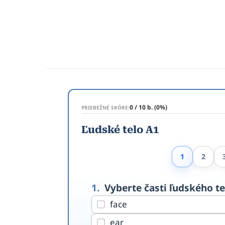
0 / 10 b. (0%)
PRIEBEŽNÉ SKÓRE:
Ľudské telo A1
1
2
1.
Vyberte časti ľudského te
face
ear