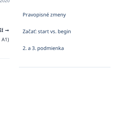
 2020
Pravopisné zmeny
ŠÍ
Začať: start vs. begin
 A1)
2. a 3. podmienka