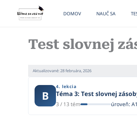
Preskočiť
na
DOMOV
NAUČ SA
TE
obsah
Test slovnej zá
Aktualizované:
28 februára, 2026
4. lekcia
B
Téma 3: Test slovnej zásob
3 / 13 tém
úroveň: A