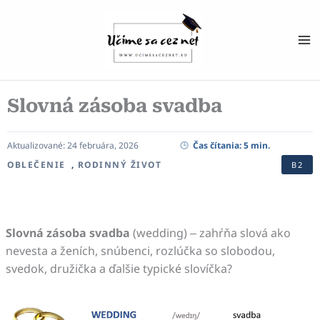
Preskočiť
na
obsah
Slovná zásoba svadba
Aktualizované:
24 februára, 2026
Čas čítania:
5
min.
OBLEČENIE
,
RODINNÝ ŽIVOT
B2
Slovná zásoba svadba
(wedding) – zahŕňa slová ako
nevesta a ženích, snúbenci, rozlúčka so slobodou,
svedok, družička a ďalšie typické slovíčka?