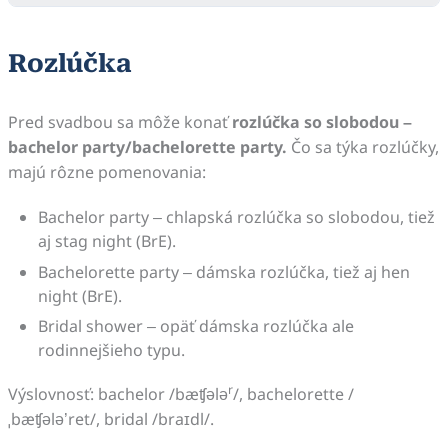
Rozlúčka
Pred svadbou sa môže konať
rozlúčka so slobodou –
bachelor party/bachelorette party.
Čo sa týka rozlúčky,
majú rôzne pomenovania:
Bachelor party – chlapská rozlúčka so slobodou, tiež
aj stag night (BrE).
Bachelorette party – dámska rozlúčka, tiež aj hen
night (BrE).
Bridal shower – opäť dámska rozlúčka ale
rodinnejšieho typu.
r
Výslovnosť: bachelor /bæʧələ
/, bachelorette /
ˌbæʧələ’ret/, bridal /braɪdl/.