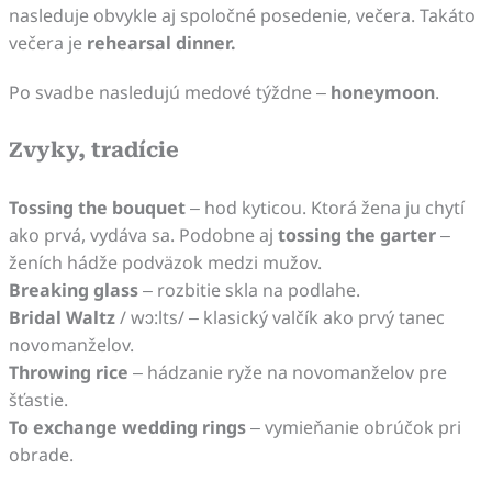
nasleduje obvykle aj spoločné posedenie, večera. Takáto
večera je
rehearsal dinner.
Po svadbe nasledujú medové týždne –
honeymoon
.
Zvyky, tradície
Tossing the bouquet
– hod kyticou. Ktorá žena ju chytí
ako prvá, vydáva sa. Podobne aj
tossing the garter
–
ženích hádže podväzok medzi mužov.
Breaking glass
– rozbitie skla na podlahe.
Bridal Waltz
/ wɔ:lts/ – klasický valčík ako prvý tanec
novomanželov.
Throwing rice
– hádzanie ryže na novomanželov pre
šťastie.
To exchange wedding rings
– vymieňanie obrúčok pri
obrade.