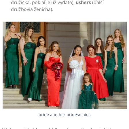
družička, pokiaľ je už vydatá),
ushers
(ďalší
družbovia ženícha).
bride and her bridesmaids
r