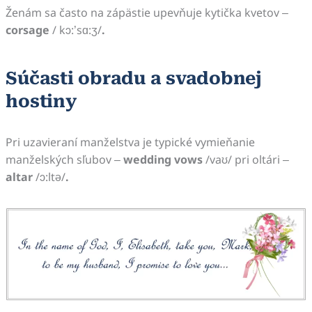
Ženám sa často na zápästie upevňuje kytička kvetov –
corsage
/ kɔ:’sɑ:ʒ/
.
Súčasti obradu a svadobnej
hostiny
Pri uzavieraní manželstva je typické vymieňanie
manželských sľubov –
wedding vows
/vaʊ/ pri oltári –
altar
/ɔ:ltə/
.