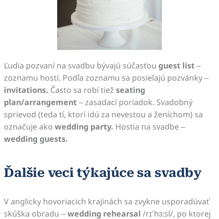
Ľudia pozvaní na svadbu bývajú súčasťou
guest list
–
zoznamu hostí. Podľa zoznamu sa posielajú pozvánky –
invitations.
Často sa robí tiež
seating
plan/arrangement
– zasadací poriadok. Svadobný
sprievod (teda tí, ktorí idú za nevestou a ženíchom) sa
označuje ako
wedding party.
Hostia na svadbe –
wedding guests.
Ďalšie veci týkajúce sa svadby
V anglicky hovoriacich krajinách sa zvykne usporadúvať
skúška obradu –
wedding rehearsal
/rɪ’hɜ:sl/, po ktorej