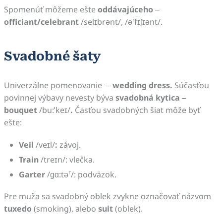
Spomenúť môžeme ešte
oddávajúceho
–
officiant/celebrant
/selɪbrənt/, /ǝ’fɪʃɪǝnt/.
Svadobné šaty
Univerzálne pomenovanie –
wedding dress.
Súčasťou
povinnej výbavy nevesty býva
svadobná kytica –
bouquet
/bu:ˈkeɪ/
.
Časťou svadobných šiat môže byť
ešte:
Veil
/veɪl/
:
závoj.
Train
/treɪn/: vlečka.
r
Garter
/ɡɑ:tə
/:
podväzok.
Pre muža sa svadobný oblek zvykne označovať názvom
tuxedo
(smoking), alebo
suit
(oblek).