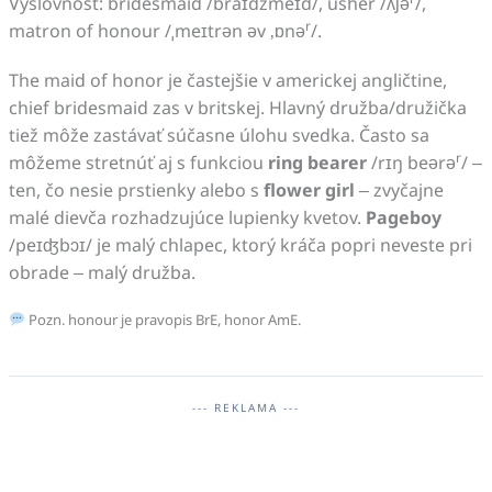
Výslovnosť: bridesmaid /braɪdzmeɪd/, usher /ʌʃə
/,
r
matron of honour /ˌmeɪtrən əv ‚ɒnə
/.
The maid of honor je častejšie v americkej angličtine,
chief bridesmaid zas v britskej. Hlavný družba/družička
tiež môže zastávať súčasne úlohu svedka. Často sa
r
môžeme stretnúť aj s funkciou
ring bearer
/rɪŋ beərə
/ –
ten, čo nesie prstienky alebo s
flower girl
– zvyčajne
malé dievča rozhadzujúce lupienky kvetov.
Pageboy
/peɪʤbɔɪ/ je malý chlapec, ktorý kráča popri neveste pri
obrade – malý družba.
Pozn. honour je pravopis BrE, honor AmE.
--- REKLAMA ---