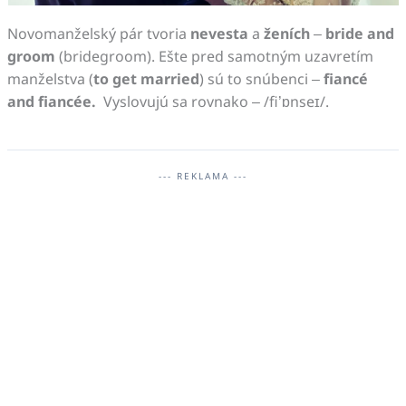
Novomanželský pár tvoria
nevesta
a
ženích
–
bride and
groom
(bridegroom). Ešte pred samotným uzavretím
manželstva (
to get married
) sú to snúbenci –
fiancé
and fianc
é
e
.
Vyslovujú sa rovnako – /fi’ɒnseɪ/.
--- REKLAMA ---