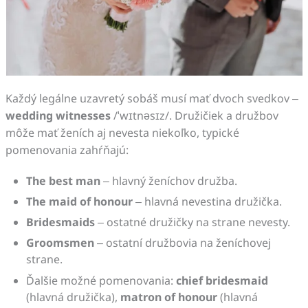
Každý legálne uzavretý sobáš musí mať dvoch svedkov –
wedding witnesses
/ˈwɪtnəsɪz/. Družičiek a družbov
môže mať ženích aj nevesta niekoľko, typické
pomenovania zahŕňajú:
The best man
– hlavný ženíchov družba.
The maid of honour
– hlavná nevestina družička.
Bridesmaids
– ostatné družičky na strane nevesty.
Groomsmen
– ostatní družbovia na ženíchovej
strane.
Ďalšie možné pomenovania:
chief bridesmaid
(hlavná družička),
matron of honour
(hlavná